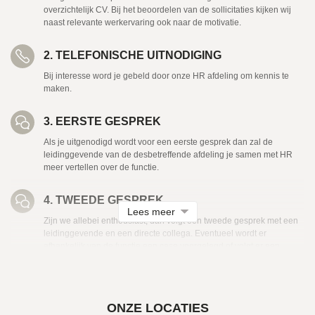
overzichtelijk CV. Bij het beoordelen van de sollicitaties kijken wij
naast relevante werkervaring ook naar de motivatie.
2. TELEFONISCHE UITNODIGING
Bij interesse word je gebeld door onze HR afdeling om kennis te
maken.
3. EERSTE GESPREK
Als je uitgenodigd wordt voor een eerste gesprek dan zal de
leidinggevende van de desbetreffende afdeling je samen met HR
meer vertellen over de functie.
4. TWEEDE GESPREK
Zijn we allebei enthousiast, dan volgt een tweede gesprek met een
leidinggevende en een directe collega. Eventueel wordt er
afhankelijk van de functie een case voorgelegd of volgt er een
online assessment.
5. CONTRACTVOORSTEL
ONZE LOCATIES
Van onze HR afdeling ontvang je een contractvoorstel.