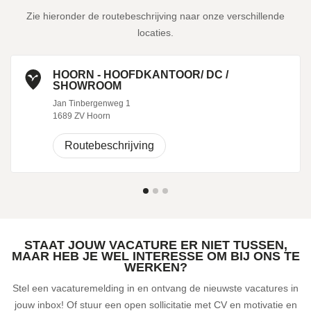
Zie hieronder de routebeschrijving naar onze verschillende
6. IN DIENST
locaties.
Als we tot een overeenkomst zijn gekomen word je warm onthaald
door je nieuwe collega's!
HOORN - HOOFDKANTOOR/ DC /
SHOWROOM
Jan Tinbergenweg 1
1689 ZV Hoorn
Routebeschrijving
STAAT JOUW VACATURE ER NIET TUSSEN,
MAAR HEB JE WEL INTERESSE OM BIJ ONS TE
WERKEN?
Stel een vacaturemelding in en ontvang de nieuwste vacatures in
jouw inbox! Of stuur een open sollicitatie met CV en motivatie en